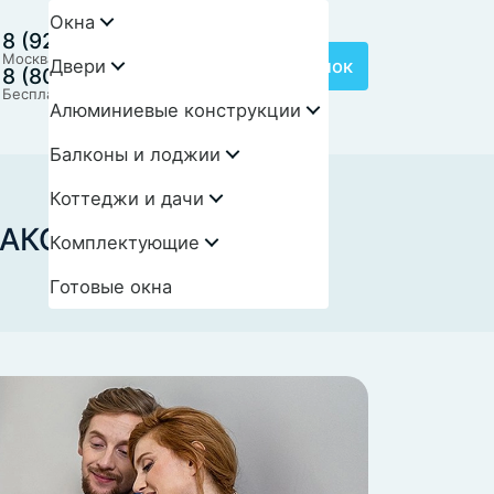
Окна
8 (925) 718-88-07
Москва с 9:00 до 21:00
Двери
Заказать звонок
8 (800) 550-34-19
Бесплатно по России
Алюминиевые конструкции
Балконы и лоджии
Коттеджи и дачи
МАКС!
Комплектующие
Готовые окна