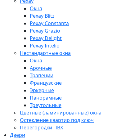
Рехау
Окна
Рехау Blitz
Рехау Constanta
Рехау Grazio
Рехау Delight
Рехау Intelio
Нестандартные окна
Окна
Арочные
Трапеции
Французские
Эркерные
Панорамные
Треугольные
Цветные (ламинированные) окна
Остекление квартир под ключ
Перегородки ПВХ
Двери