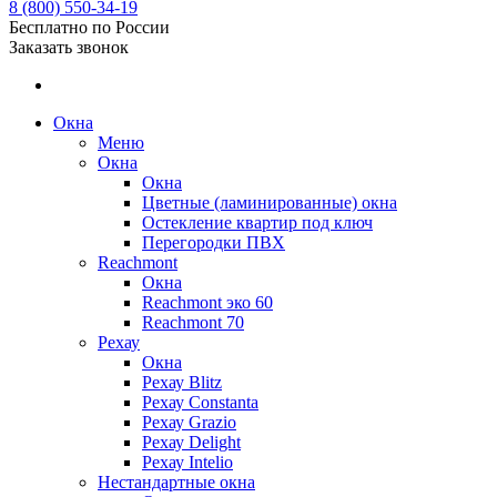
8 (800) 550-34-19
Бесплатно по России
Заказать звонок
Окна
Меню
Окна
Окна
Цветные (ламинированные) окна
Остекление квартир под ключ
Перегородки ПВХ
Reachmont
Окна
Reachmont эко 60
Reachmont 70
Рехау
Окна
Рехау Blitz
Рехау Constanta
Рехау Grazio
Рехау Delight
Рехау Intelio
Нестандартные окна