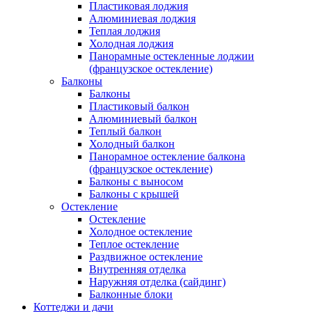
Пластиковая лоджия
Алюминиевая лоджия
Теплая лоджия
Холодная лоджия
Панорамные остекленные лоджии
(французское остекление)
Балконы
Балконы
Пластиковый балкон
Алюминиевый балкон
Теплый балкон
Холодный балкон
Панорамное остекление балкона
(французское остекление)
Балконы с выносом
Балконы с крышей
Остекление
Остекление
Холодное остекление
Теплое остекление
Раздвижное остекление
Внутренняя отделка
Наружняя отделка (сайдинг)
Балконные блоки
Коттеджи и дачи