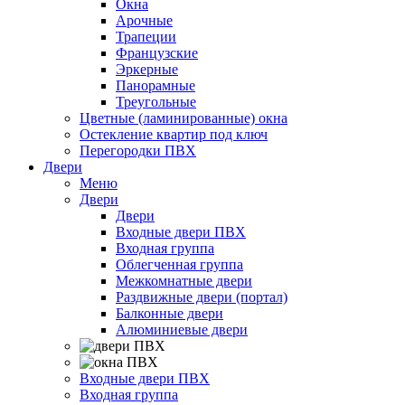
Окна
Арочные
Трапеции
Французские
Эркерные
Панорамные
Треугольные
Цветные (ламинированные) окна
Остекление квартир под ключ
Перегородки ПВХ
Двери
Меню
Двери
Двери
Входные двери ПВХ
Входная группа
Облегченная группа
Межкомнатные двери
Раздвижные двери (портал)
Балконные двери
Алюминиевые двери
Входные двери ПВХ
Входная группа