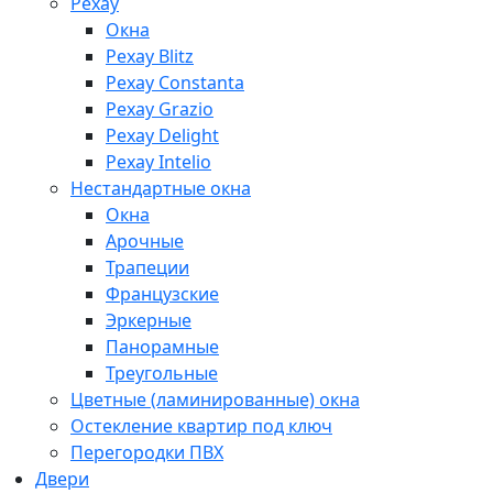
Рехау
Окна
Рехау Blitz
Рехау Constanta
Рехау Grazio
Рехау Delight
Рехау Intelio
Нестандартные окна
Окна
Арочные
Трапеции
Французские
Эркерные
Панорамные
Треугольные
Цветные (ламинированные) окна
Остекление квартир под ключ
Перегородки ПВХ
Двери